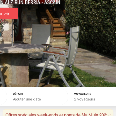
 ALZIRUN BERRIA - ASCAIN
uvrir
DÉPART
VOYAGEURS
Ajouter une date
2 voyageurs
Offres spéciales week-ends et ponts de Mai/Juin 2025 :