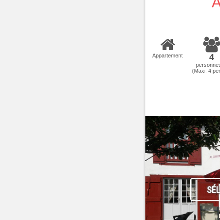
A
4
Appartement
personne
(Maxi:
4
per
SÉ