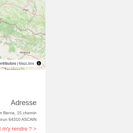
tributors |
MapLibre
Adresse
un Berria, 15 chemin
zirun 64310 ASCAIN
m'y rendre ? >