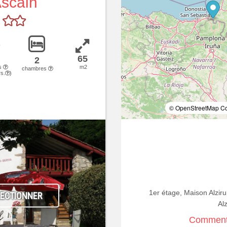
scain
65
2
s
m2
chambres
s.
)
© OpenStreetMap Con
1er étage, Maison Alzir
LECTIONNER
Al
Comment 