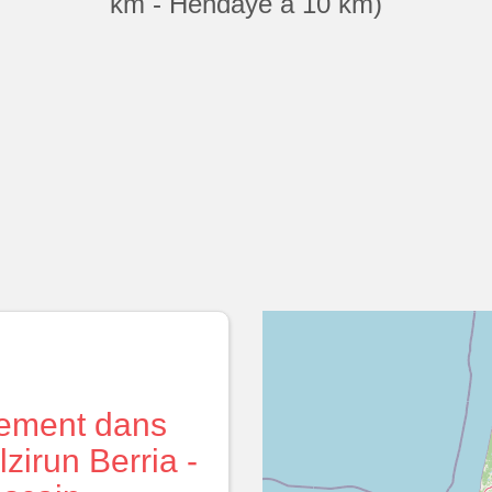
km - Hendaye à 10 km)
ement dans
zirun Berria -