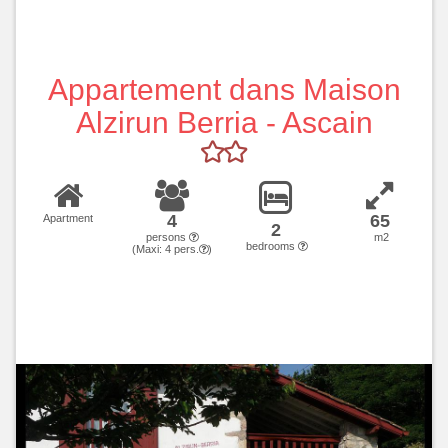
Appartement dans Maison
Alzirun Berria - Ascain
4
65
Apartment
2
persons
m2
bedrooms
(Maxi:
4
pers.
)