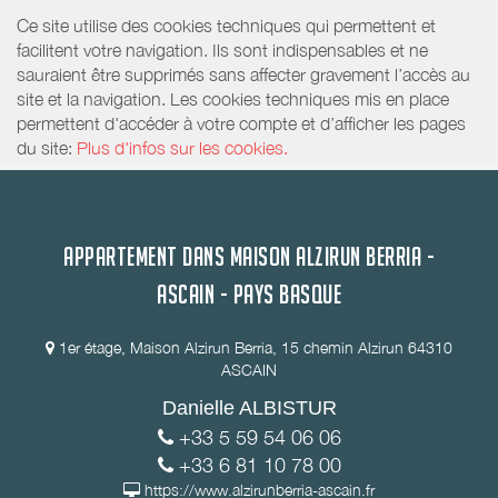
Ce site utilise des cookies techniques qui permettent et
facilitent votre navigation. Ils sont indispensables et ne
sauraient être supprimés sans affecter gravement l’accès au
site et la navigation. Les cookies techniques mis en place
permettent d'accéder à votre compte et d’afficher les pages
du site:
Plus d'infos sur les cookies.
APPARTEMENT DANS MAISON ALZIRUN BERRIA -
ASCAIN - PAYS BASQUE
1er étage, Maison Alzirun Berria, 15 chemin Alzirun 64310
ASCAIN
Danielle ALBISTUR
+33 5 59 54 06 06
+33 6 81 10 78 00
https://www.alzirunberria-ascain.fr